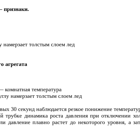
— признаки.
у намерзает толстым слоем лед
о агрегата
— комнатная температура
углу намерзает толстым слоем лед
вых 30 секунд наблюдается резкое понижение температу
й трубке динамика роста давления при отключении х
ли давление плавно растет до некоторого уровня, а за