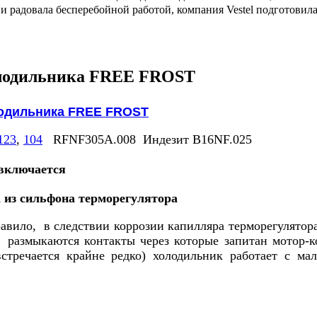
 радовала бесперебойной работой, компания Vestel подготовила
лодильника FREE FROST
123
,
104
RFNF305A.008
Индезит B16NF.025
включается
а из сильфона терморегулятора
равило, в следствии коррозии капилляра терморегулятор
, размыкаются контакты через которые запитан мотор-
встречается крайне редко) холодильник работает с м