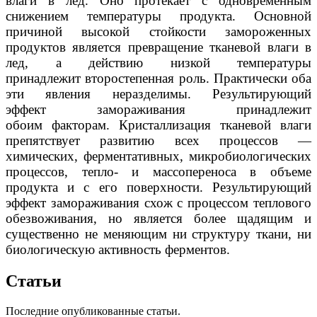
влаги в лед. Оно протекает с одновременным
снижением температуры продукта.
О
сновной
причиной высокой стойкост
и
замороженных
продуктов является превращение
тканевой влаги в
лед, а действию
низкой температуры
принадлежит
второстепенная
роль. Практически об
а
эти
явлени
я
неразделимы. Результирующ
ий
эффект
замораживани
я
принадлежит
обоим
факторам.
Кристаллизация тканевой влаги
препятствует развитию всех процессов —
химических, ферментативных, микробиологических
процессов, тепло- и массопереноса в объеме
продукта и с его поверхности. Результирующий
эффект замораживания схож с процессом теплового
обезвоживания, но является более щадящим и
существенно не меняющим ни структуру ткани, ни
биологическую активность ферментов.
Статьи
Последние опубликованные статьи.