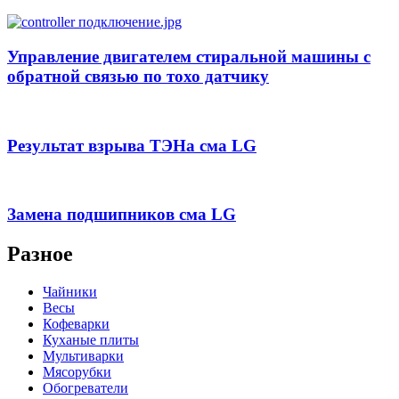
Управление двигателем стиральной машины с
обратной связью по тохо датчику
Результат взрыва ТЭНа сма LG
Замена подшипников сма LG
Разное
Чайники
Весы
Кофеварки
Куханые плиты
Мультиварки
Мясорубки
Обогреватели