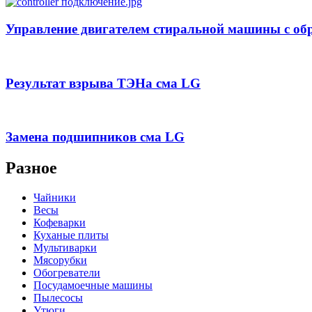
Управление двигателем стиральной машины с обр
Результат взрыва ТЭНа сма LG
Замена подшипников сма LG
Разное
Чайники
Весы
Кофеварки
Куханые плиты
Мультиварки
Мясорубки
Обогреватели
Посудамоечные машины
Пылесосы
Утюги