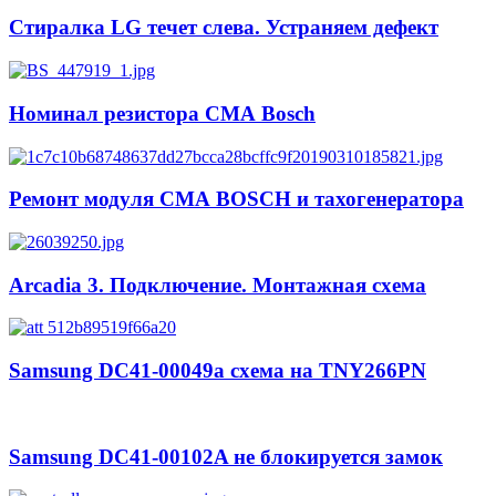
Стиралка LG течет слева. Устраняем дефект
Номинал резистора СМА Bosch
Ремонт модуля СМА BOSCH и тахогенератора
Arcadia 3. Подключение. Монтажная схема
Samsung DC41-00049a схема на TNY266PN
Samsung DC41-00102A не блокируется замок