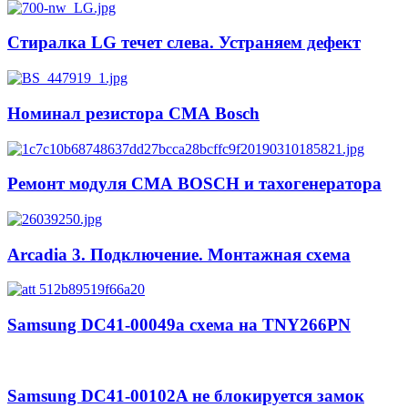
Стиралка LG течет слева. Устраняем дефект
Номинал резистора СМА Bosch
Ремонт модуля СМА BOSCH и тахогенератора
Arcadia 3. Подключение. Монтажная схема
Samsung DC41-00049a схема на TNY266PN
Samsung DC41-00102A не блокируется замок