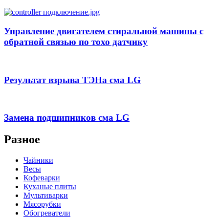
Управление двигателем стиральной машины с
обратной связью по тохо датчику
Результат взрыва ТЭНа сма LG
Замена подшипников сма LG
Разное
Чайники
Весы
Кофеварки
Куханые плиты
Мультиварки
Мясорубки
Обогреватели