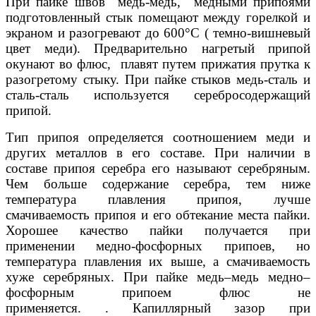
При пайке швов медь-медь, медными припоями
подготовленный стык помещают между горелкой и
экраном и разогревают до 600°С ( темно-вишневый
цвет меди). Предварительно нагретый припой
окунают во флюс, плавят путем прижатия прутка к
разогретому стыку. При пайке стыков медь-сталь и
сталь-сталь используется серебросодержащий
припой.
Тип припоя определяется соотношением меди и
других металлов в его составе. При наличии в
составе припоя серебра его называют серебряным.
Чем больше содержание серебра, тем ниже
температура плавления припоя, лучше
смачиваемость припоя и его обтекание места пайки.
Хорошее качество пайки получается при
применении медно-фосфорных припоев, но
температура плавления их выше, а смачиваемость
хуже серебряных. При пайке медь–медь медно–
фосфорным припоем флюс не
применяется.
.
Капиллярный зазор при