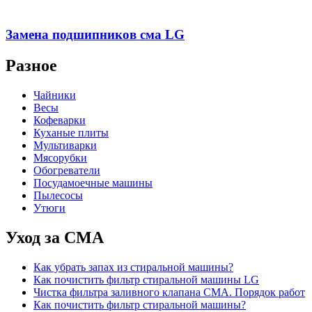
Замена подшипников сма LG
Разное
Чайники
Весы
Кофеварки
Куханые плиты
Мультиварки
Мясорубки
Обогреватели
Посудамоечные машины
Пылесосы
Утюги
Уход за СМА
Как убрать запах из стиральной машины?
Как почистить фильтр стиральной машины LG
Чистка фильтра заливного клапана СМА. Порядок работ
Как почистить фильтр стиральной машины?