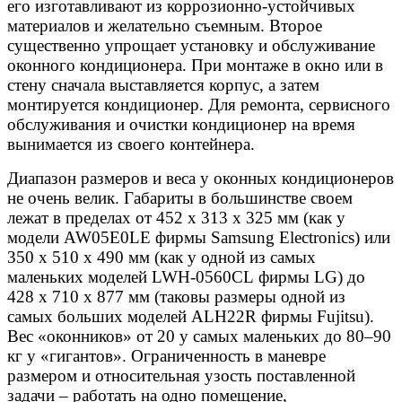
его изготавливают из коррозионно-устойчивых
материалов и желательно съемным. Второе
существенно упрощает установку и обслуживание
оконного кондиционера. При монтаже в окно или в
стену сначала выставляется корпус, а затем
монтируется кондиционер. Для ремонта, сервисного
обслуживания и очистки кондиционер на время
вынимается из своего контейнера.
Диапазон размеров и веса у оконных кондиционеров
не очень велик. Габариты в большинстве своем
лежат в пределах от 452 х 313 х 325 мм (как у
модели AW05E0LE фирмы Samsung Electronics) или
350 х 510 х 490 мм (как у одной из самых
маленьких моделей LWH-0560CL фирмы LG) до
428 х 710 х 877 мм (таковы размеры одной из
самых больших моделей ALH22R фирмы Fujitsu).
Вес «оконников» от 20 у самых маленьких до 80–90
кг у «гигантов». Ограниченность в маневре
размером и относительная узость поставленной
задачи – работать на одно помещение,