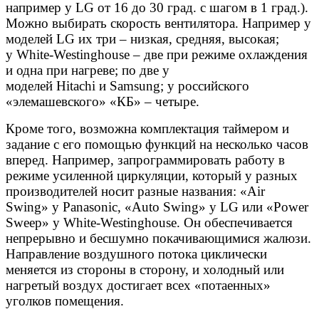
например у LG от 16 до 30 град. с шагом в 1 град.).
Можно выбирать скорость вентилятора. Например у
моделей LG их три – низкая, средняя, высокая;
у White-Westinghouse – две при режиме охлаждения
и одна при нагреве; по две у
моделей Hitachi и Samsung; у российского
«элемашевского» «КБ» – четыре.
Кроме того, возможна комплектация таймером и
задание с его помощью функций на несколько часов
вперед. Например, запрограммировать работу в
режиме усиленной циркуляции, который у разных
производителей носит разные названия: «Air
Swing» у Panasonic, «Auto Swing» у LG или «Power
Sweep» у White-Westinghouse. Он обеспечивается
непрерывно и бесшумно покачивающимися жалюзи.
Направление воздушного потока циклически
меняется из стороны в сторону, и холодный или
нагретый воздух достигает всех «потаенных»
уголков помещения.