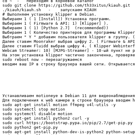
cd ~  -   переходим в корневой каталог

sudo git clone https://github.com/th33xitus/kiauh.git  
./kiauh/kiauh.sh   -    запускаем KIAUH

# Выполняем установку klipper в Debian. 

Выбираем 1 ( 1 [Install]) Установка программ.

Выбираем 1 ( Firmware & API: 1) [Klipper] ).

Выбираем 1 ( 1) [Python 2.7]  (recommended))

Выбираем 1 ( Количество принтеров для программы Klipper
Выбтраем " Y " добавим пользователя klipper в группу. (
Далее ставим Moonraker выбрав цифру 2. ( Firmware & API
Далее ставим Fluidd выбрав цифру 4. ( Klipper Webinterf
Webcam Streamer: 10) [MJPG-Streamer] - 10-ый пункт не р
На этом установка klipper частично законченна, проверяе
sudo reboot now - перезагружаемся

вводим ваш IP в строку браузера вашей сети. Открывается
Устанавливаем motioneye в Debian 11 для видеонаблюдения
Для подключения к web камере в строке браузера вводим h
sudo apt-get install motion ffmpeg v4l-utils -y

sudo systemctl stop motion

sudo systemctl disable motion

sudo apt-get install python2 curl -y

sudo curl https://bootstrap.pypa.io/pip/2.7/get-pip.py 
sudo python2 get-pip.py

sudo apt-get install python-dev-is-python2 python-setup