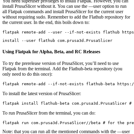
You need superuser privileges to install Flatpak. However, you can
install PrusaSlicer without it. You can use the —user option to run
all Flatpak commands and install PrusaSlicer for the current user
without requiring sudo. Remember to add the Flathub repository for
the current user. In the end, this boils down to:
flatpak remote-add --user --if-not-exists flathub https
install --user flathub com.prusa3d.PrusaSlicer
Using Flatpak for Alpha, Beta, and RC Releases
To try the prerelease version of PrusaSlicer, you’ll need to use
Flatpak from the terminal. Add the Flathub-beta repository (you
only need to do this once):
flatpak remote-add --if-not-exists flathub-beta https:/
To install the latest version of PrusaSlicer:
flatpak install flathub-beta com.prusa3d.PrusaSlicer # 
To run PrusaSlicer from the terminal, you can do:
flatpak run com.prusa3d.PrusaSlicer//beta # for the pre
Note: that you can run all the mentioned commands with the —user