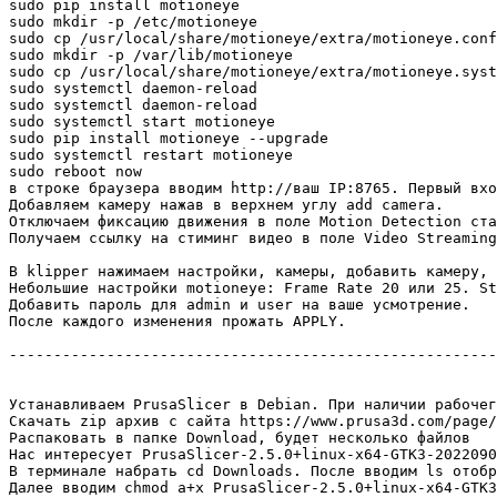
sudo pip install motioneye

sudo mkdir -p /etc/motioneye

sudo cp /usr/local/share/motioneye/extra/motioneye.conf
sudo mkdir -p /var/lib/motioneye

sudo cp /usr/local/share/motioneye/extra/motioneye.syst
sudo systemctl daemon-reload

sudo systemctl daemon-reload

sudo systemctl start motioneye

sudo pip install motioneye --upgrade

sudo systemctl restart motioneye

sudo reboot now

в строке браузера вводим http://ваш IP:8765. Первый вхо
Добавляем камеру нажав в верхнем углу add camera.

Отключаем фиксацию движения в поле Motion Detection ста
Получаем ссылку на стиминг видео в поле Video Streaming
В klipper нажимаем настройки, камеры, добавить камеру, 
Небольшие настройки motioneye: Frame Rate 20 или 25. St
Добавить пароль для admin и user на ваше усмотрение.

После каждого изменения прожать APPLY.

-------------------------------------------------------

Устанавливаем PrusaSlicer в Debian. При наличии рабочег
Скачать zip архив с сайта https://www.prusa3d.com/page/
Распаковать в папке Download, будет несколько файлов

Нас интересует PrusaSlicer-2.5.0+linux-x64-GTK3-2022090
В терминале набрать cd Downloads. После вводим ls отобр
Далее вводим chmod a+x PrusaSlicer-2.5.0+linux-x64-GTK3