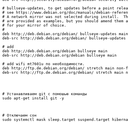
# bullseye-updates, to get updates before a point relea
# see https://www.debian.org/doc/manuals/debian-referen
# A network mirror was not selected during install.  Th
# are provided as examples, but you should amend them a
# for your mirror of choice.

#

deb http://deb.debian.org/debian/ bullseye-updates main
deb-src http://deb.debian.org/debian/ bullseye-updates 
# add

deb http://deb.debian.org/debian bullseye main

deb-src http://deb.debian.org/debian bullseye main

# add wifi mt7601u по необходимости.

deb http://ftp.de.debian.org/debian/ stretch main non-f
deb-src http://ftp.de.debian.org/debian/ stretch main n
# Устанавливаем git с помошью команды 

sudo apt-get install git -y

# Отключаем сон

sudo systemctl mask sleep.target suspend.target hiberna