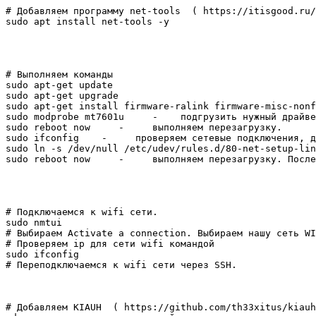
# Добавляем программу net-tools  ( https://itisgood.ru/
sudo apt install net-tools -y

# Выполняем команды

sudo apt-get update

sudo apt-get upgrade

sudo apt-get install firmware-ralink firmware-misc-nonf
sudo modprobe mt7601u     -    подгрузить нужный драйве
sudo reboot now     -     выполняем перезагрузку.

sudo ifconfig    -     проверяем сетевые подключения, д
sudo ln -s /dev/null /etc/udev/rules.d/80-net-setup-lin
sudo reboot now     -     выполняем перезагрузку. После
# Подключаемся к wifi сети.

sudo nmtui

# Выбираем Activate a connection. Выбираем нашу сеть WI
# Проверяем ip для сети wifi командой 

sudo ifconfig

# Переподключаемся к wifi сети через SSH.

# Добавляем KIAUH  ( https://github.com/th33xitus/kiauh