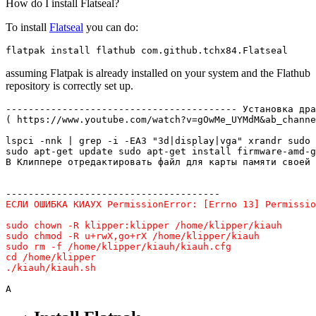
How do I install Flatseal?
To install
Flatseal
you can do:
flatpak install flathub com.github.tchx84.Flatseal
assuming Flatpak is already installed on your system and the Flathub
repository is correctly set up.
----------------------------------------- Установка дра
( https://www.youtube.com/watch?v=gOwMe_UYMdM&ab_channe
lspci -nnk | grep -i -EA3 "3d|display|vga" xrandr sudo 
sudo apt-get update sudo apt-get install firmware-amd-g
В Клиппере отредактировать файл для карты памяти своей 
ЕСЛИ ОШИБКА КИАУХ PermissionError: [Errno 13] Permissio
sudo chown -R klipper:klipper /home/klipper/kiauh 

sudo chmod -R u+rwX,go+rX /home/klipper/kiauh 

sudo rm -f /home/klipper/kiauh/kiauh.cfg 

cd /home/klipper

./kiauh/kiauh.sh
A