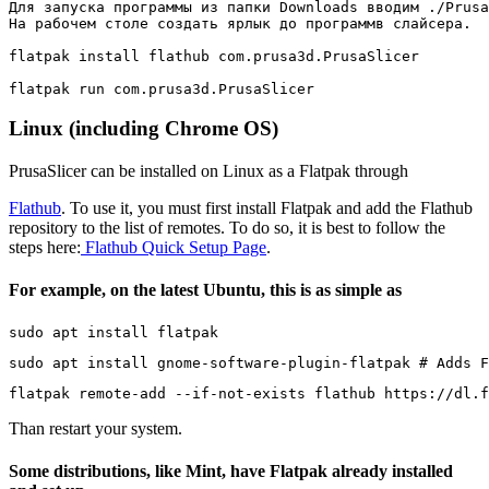
Для запуска программы из папки Downloads вводим ./Prusa
На рабочем столе создать ярлык до программв слайсера.

flatpak install flathub com.prusa3d.PrusaSlicer

flatpak run com.prusa3d.PrusaSlicer
Linux (including Chrome OS)
PrusaSlicer can be installed on Linux as a Flatpak through
Flathub
. To use it, you must first install Flatpak and add the Flathub
repository to the list of remotes. To do so, it is best to follow the
steps here:
Flathub Quick Setup Page
.
For example, on the latest Ubuntu, this is as simple as
sudo apt install flatpak
sudo apt install gnome-software-plugin-flatpak # Adds F
flatpak remote-add --if-not-exists flathub https://dl.f
Than restart your system.
Some distributions, like Mint, have Flatpak already installed