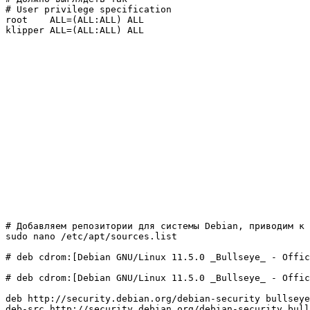
# User privilege specification

root    ALL=(ALL:ALL) ALL

klipper ALL=(ALL:ALL) ALL

# Добавляем репозитории для системы Debian, приводим к 
sudo nano /etc/apt/sources.list 

# deb cdrom:[Debian GNU/Linux 11.5.0 _Bullseye_ - Offic
# deb cdrom:[Debian GNU/Linux 11.5.0 _Bullseye_ - Offic
deb http://security.debian.org/debian-security bullseye
deb-src http://security.debian.org/debian-security bull