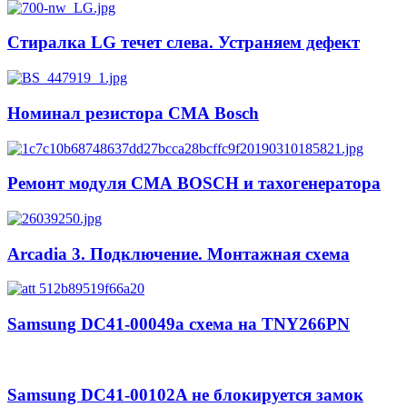
Стиралка LG течет слева. Устраняем дефект
Номинал резистора СМА Bosch
Ремонт модуля СМА BOSCH и тахогенератора
Arcadia 3. Подключение. Монтажная схема
Samsung DC41-00049a схема на TNY266PN
Samsung DC41-00102A не блокируется замок