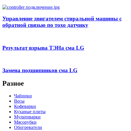
Управление двигателем стиральной машины с
обратной связью по тохо датчику
Результат взрыва ТЭНа сма LG
Замена подшипников сма LG
Разное
Чайники
Весы
Кофеварки
Куханые плиты
Мультиварки
Мясорубки
Обогреватели