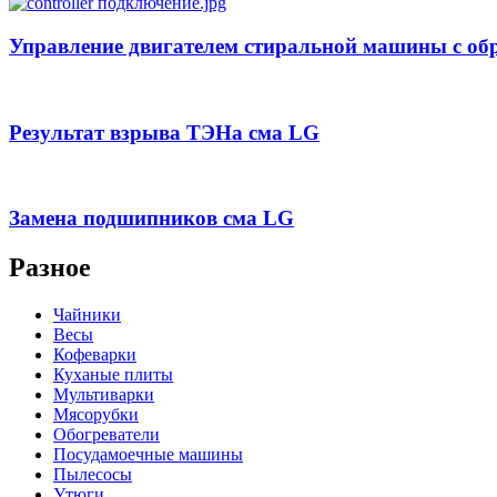
Управление двигателем стиральной машины с обр
Результат взрыва ТЭНа сма LG
Замена подшипников сма LG
Разное
Чайники
Весы
Кофеварки
Куханые плиты
Мультиварки
Мясорубки
Обогреватели
Посудамоечные машины
Пылесосы
Утюги