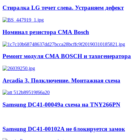
Стиралка LG течет слева. Устраняем дефект
Номинал резистора СМА Bosch
Ремонт модуля СМА BOSCH и тахогенератора
Arcadia 3. Подключение. Монтажная схема
Samsung DC41-00049a схема на TNY266PN
Samsung DC41-00102A не блокируется замок