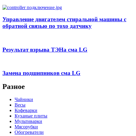
Управление двигателем стиральной машины с
обратной связью по тохо датчику
Результат взрыва ТЭНа сма LG
Замена подшипников сма LG
Разное
Чайники
Весы
Кофеварки
Куханые плиты
Мультиварки
Мясорубки
Обогреватели