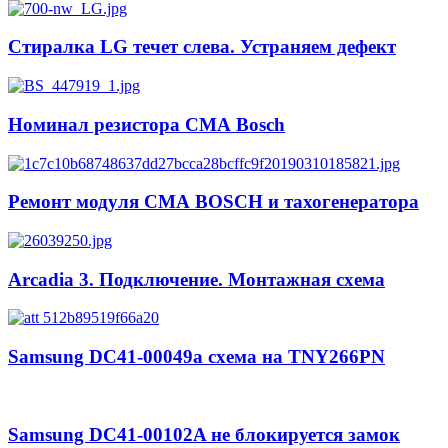
Стиралка LG течет слева. Устраняем дефект
Номинал резистора СМА Bosch
Ремонт модуля СМА BOSCH и тахогенератора
Arcadia 3. Подключение. Монтажная схема
Samsung DC41-00049a схема на TNY266PN
Samsung DC41-00102A не блокируется замок