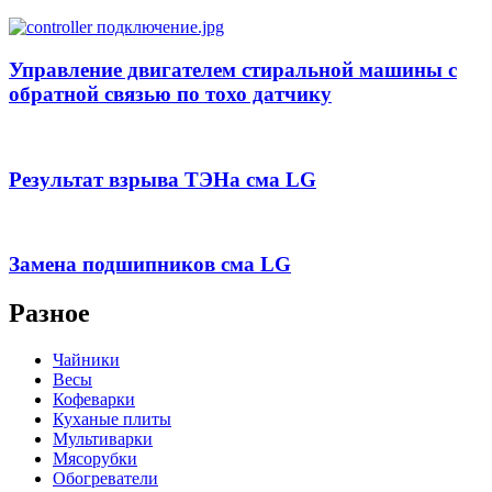
Управление двигателем стиральной машины с
обратной связью по тохо датчику
Результат взрыва ТЭНа сма LG
Замена подшипников сма LG
Разное
Чайники
Весы
Кофеварки
Куханые плиты
Мультиварки
Мясорубки
Обогреватели