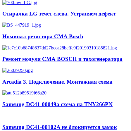
Стиралка LG течет слева. Устраняем дефект
Номинал резистора СМА Bosch
Ремонт модуля СМА BOSCH и тахогенератора
Arcadia 3. Подключение. Монтажная схема
Samsung DC41-00049a схема на TNY266PN
Samsung DC41-00102A не блокируется замок